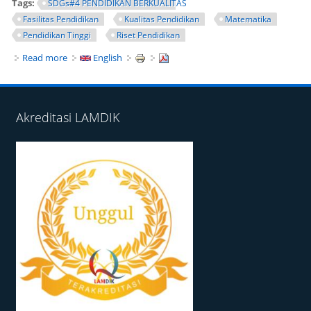
Tags:
SDGs#4 PENDIDIKAN BERKUALITAS
Fasilitas Pendidikan
Kualitas Pendidikan
Matematika
Pendidikan Tinggi
Riset Pendidikan
Read more
about Program Studi mengadakan Kegiatan Percepatan
English
Studi bagi Mahasiswa S2 Pendidikan Matematika FMIPA
UNY
Akreditasi LAMDIK