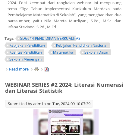
2024. Edisi keempat dari rangkaian webinar ini mengusung
tema “Tiga Tahun Implementasi Kurikulum Merdeka pada
Pembelajaran Matematika di Sekolah”, yang menghadirkan dua
narasumber, yaitu Nila Mareta Murdiyani, S.Pd., M.Sc. dan
Irfana Steviano, S.Pd., M.Ed.
Tags:
SDGs#4 PENDIDIKAN BERKUALITAS
Kebijakan Pendidikan
Kebijakan Pendidikan Nasional
Kualitas Pendidikan
Matematika
Sekolah Dasar
Sekolah Menengah
Read more
about WEBINAR SERIES #4 2024: Tiga Tahun Implementasi
Kurikulum Merdeka pada Pembelajaran Matematika di
Sekolah
WEBINAR SERIES #2 2024: Literasi Numerasi
dan Literasi Statistik
Submitted by
adm1n
on Tue, 2024-09-10 07:39