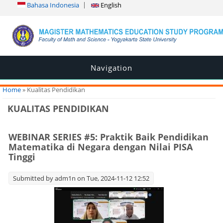
Bahasa Indonesia
English
Navigation
You are here
Home
» Kualitas Pendidikan
KUALITAS PENDIDIKAN
WEBINAR SERIES #5: Praktik Baik Pendidikan
Matematika di Negara dengan Nilai PISA
Tinggi
Submitted by
adm1n
on Tue, 2024-11-12 12:52