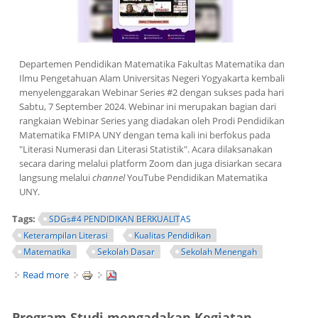
Departemen Pendidikan Matematika Fakultas Matematika dan
Ilmu Pengetahuan Alam Universitas Negeri Yogyakarta kembali
menyelenggarakan Webinar Series #2 dengan sukses pada hari
Sabtu, 7 September 2024. Webinar ini merupakan bagian dari
rangkaian Webinar Series yang diadakan oleh Prodi Pendidikan
Matematika FMIPA UNY dengan tema kali ini berfokus pada
"Literasi Numerasi dan Literasi Statistik". Acara dilaksanakan
secara daring melalui platform Zoom dan juga disiarkan secara
langsung melalui
channel
YouTube Pendidikan Matematika
UNY.
Tags:
SDGs#4 PENDIDIKAN BERKUALITAS
Keterampilan Literasi
Kualitas Pendidikan
Matematika
Sekolah Dasar
Sekolah Menengah
Read more
about WEBINAR SERIES #2 2024: Literasi Numerasi dan
Literasi Statistik
Program Studi mengadakan Kegiatan