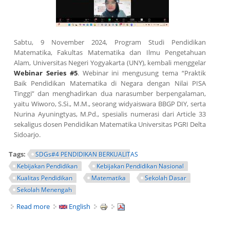
Sabtu, 9 November 2024, Program Studi Pendidikan
Matematika, Fakultas Matematika dan Ilmu Pengetahuan
Alam, Universitas Negeri Yogyakarta (UNY), kembali menggelar
Webinar Series #5
. Webinar ini mengusung tema “
Praktik
Baik Pendidikan Matematika di Negara dengan Nilai PISA
Tinggi
” dan menghadirkan dua narasumber berpengalaman,
yaitu Wiworo, S.Si., M.M., seorang widyaiswara BBGP DIY, serta
Nurina Ayuningtyas, M.Pd., spesialis numerasi dari
Article
33
sekaligus dosen Pendidikan Matematika Universitas PGRI Delta
Sidoarjo.
Tags:
SDGs#4 PENDIDIKAN BERKUALITAS
Kebijakan Pendidikan
Kebijakan Pendidikan Nasional
Kualitas Pendidikan
Matematika
Sekolah Dasar
Sekolah Menengah
Read more
about WEBINAR SERIES #5: Praktik Baik Pendidikan
English
Matematika di Negara dengan Nilai PISA Tinggi