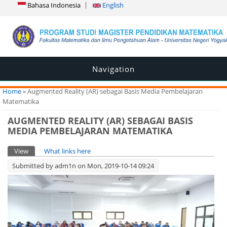
Bahasa Indonesia
English
Navigation
You are here
Home
» Augmented Reality (AR) sebagai Basis Media Pembelajaran
Matematika
AUGMENTED REALITY (AR) SEBAGAI BASIS
MEDIA PEMBELAJARAN MATEMATIKA
Primary tabs
View
(active tab)
What links here
Submitted by
adm1n
on Mon, 2019-10-14 09:24