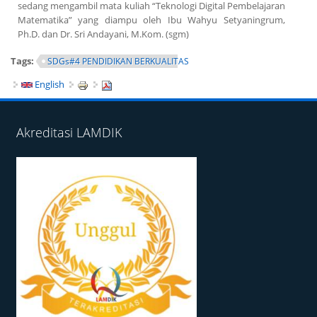
sedang mengambil mata kuliah “Teknologi Digital Pembelajaran
Matematika” yang diampu oleh Ibu Wahyu Setyaningrum,
Ph.D. dan Dr. Sri Andayani, M.Kom. (sgm)
Tags:
SDGs#4 PENDIDIKAN BERKUALITAS
English
Akreditasi LAMDIK